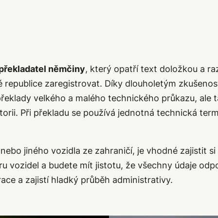
překladatel němčiny
, který opatří text doložkou a 
 republice zaregistrovat. Díky dlouholetým zkušeno
o překlady velkého a malého technického průkazu, ale 
torii. Při překladu se používá jednotná technická term
ebo jiného vozidla ze zahraničí, je vhodné zajistit 
 vozidel a budete mít jistotu, že všechny údaje odpo
race a zajistí hladký průběh administrativy.