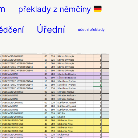
em
překlady z němčiny
Úřední
ědčení
účetní překlady