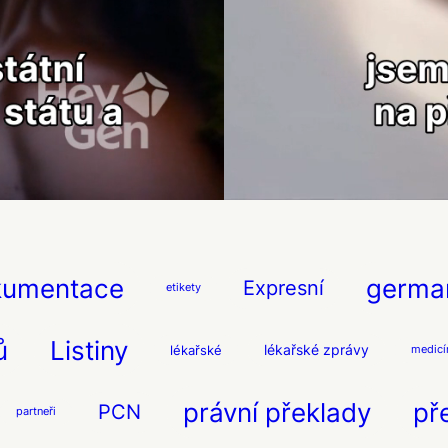
kumentace
germa
Expresní
etikety
ů
Listiny
lékařské zprávy
lékařské
medicí
právní překlady
př
PCN
partneři