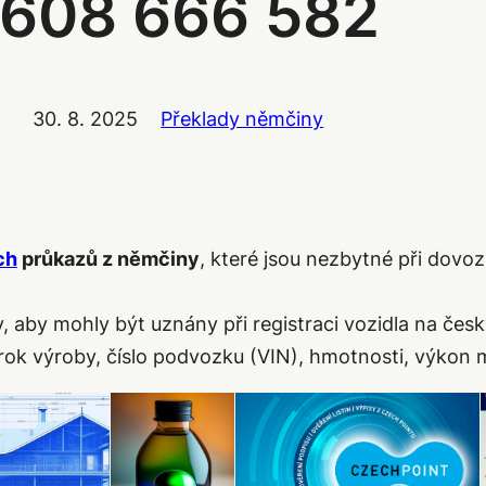
608 666 582
30. 8. 2025
Překlady němčiny
ch
průkazů z němčiny
, které jsou nezbytné při dov
 aby mohly být uznány při registraci vozidla na čes
, rok výroby, číslo podvozku (VIN), hmotnosti, výkon