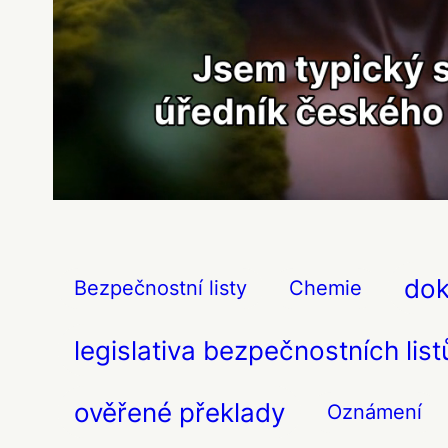
do
Bezpečnostní listy
Chemie
legislativa bezpečnostních list
ověřené překlady
Oznámení