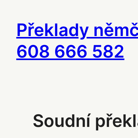
Přeskočit
na
Překlady němči
obsah
608 666 582
Soudní překl