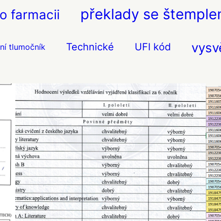
překlady se štempl
o farmacii
vysv
Technické
UFI kód
ní tlumočník