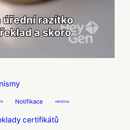
nismy
Notifikace
němčina
na
eklady certifikátů